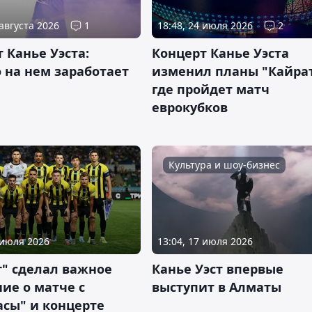
 августа 2026
1
18:48, 24 июля 2026
2
 Канье Уэста:
Концерт Канье Уэста
 на нем заработает
изменил планы "Кайрат
ы
где пройдет матч
еврокубков
Культура и шоу-бизнес
 июля 2026
13:04, 17 июля 2026
т" сделал важное
Канье Уэст впервые
ие о матче с
выступит в Алматы
асы" и концерте