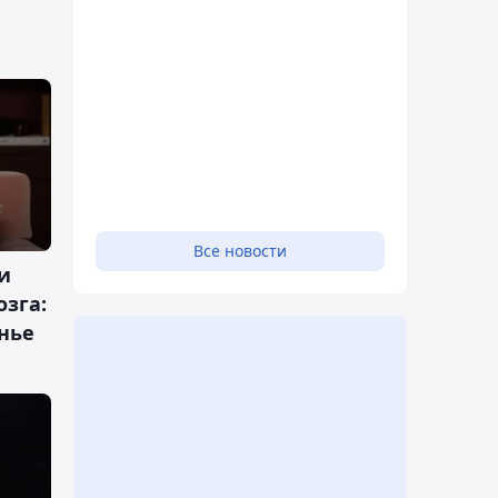
Все новости
и
озга:
нье