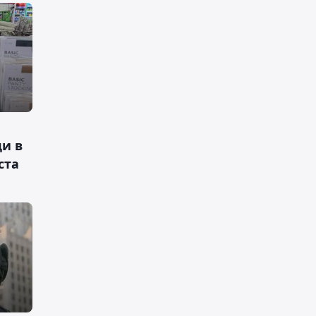
и в
ста