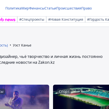
Политика
Мир
Финансы
Статьи
Происшествия
Право
#Спецпроекты
#Новая Конституция
#Гордость К
ость)
Уэст Канье
 дизайнер, чьё творчество и личная жизнь постоянно
следние новости на Zakon.kz
сы
Спорт