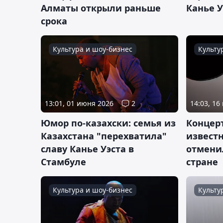
Алматы открыли раньше
Канье У
срока
Культура и шоу-бизнес
Культу
13:01, 01 июня 2026
2
14:03, 16
Юмор по-казахски: семья из
Концер
Казахстана "перехватила"
известн
славу Канье Уэста в
отмени
Стамбуле
стране
Культура и шоу-бизнес
Культу