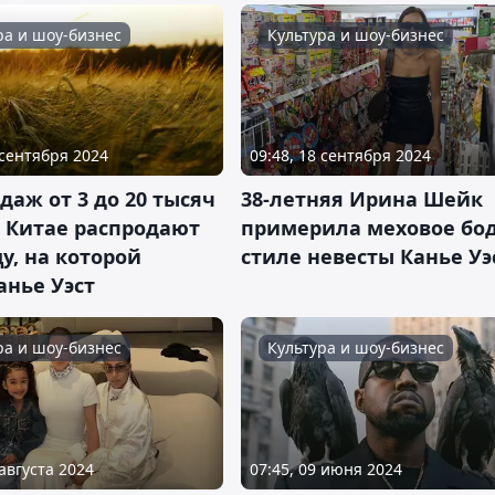
ра и шоу-бизнес
Культура и шоу-бизнес
 сентября 2024
09:48, 18 сентября 2024
даж от 3 до 20 тысяч
38-летняя Ирина Шейк
в Китае распродают
примерила меховое бод
у, на которой
стиле невесты Канье Уэ
анье Уэст
ра и шоу-бизнес
Культура и шоу-бизнес
 августа 2024
07:45, 09 июня 2024