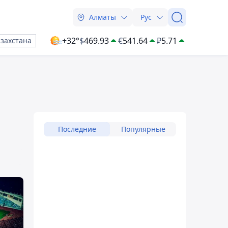
Алматы
Рус
+32°
$
469.93
€
541.64
₽
5.71
азахстана
Последние
Популярные