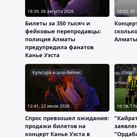
18:39, 06 августа 2026
16:03, 05
Билеты за 350 тысяч и
Концерт
фейковые перепродавцы:
сколько
полиция Алматы
Алмат
предупредила фанатов
Канье Уэста
Культура и шоу-бизнес
Спорт
12:41, 22 июля 2026
16:19, 17
Спрос превзошел ожидания:
"Кайра
продажи билетов на
заявлен
концерт Канье Уэста в
"Ордаб