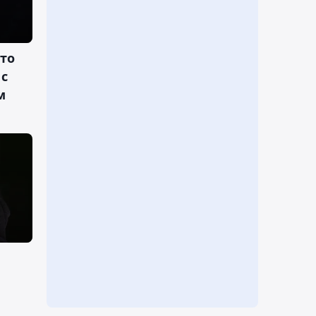
что
 с
м