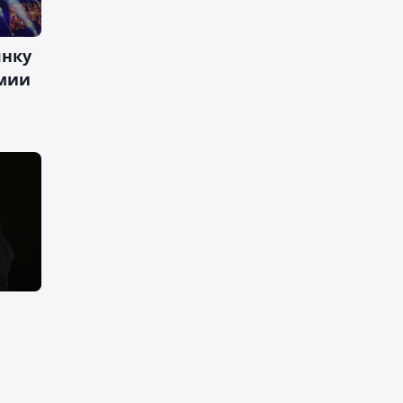
янку
емии