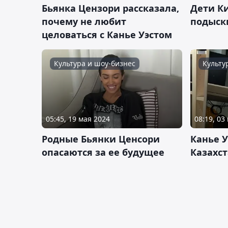
Бьянка Цензори рассказала,
Дети К
почему не любит
подыск
целоваться с Канье Уэстом
Культура и шоу-бизнес
Культу
05:45, 19 мая 2024
08:19, 03
Родные Бьянки Ценсори
Канье У
опасаются за ее будущее
Казахс