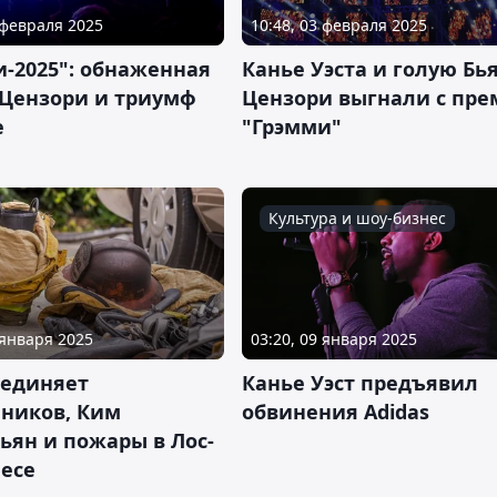
 февраля 2025
10:48, 03 февраля 2025
-2025": обнаженная
Канье Уэста и голую Бь
 Цензори и триумф
Цензори выгнали с пр
е
"Грэмми"
Культура и шоу-бизнес
 января 2025
03:20, 09 января 2025
ъединяет
Канье Уэст предъявил
пников, Ким
обвинения Adidas
ьян и пожары в Лос-
есе