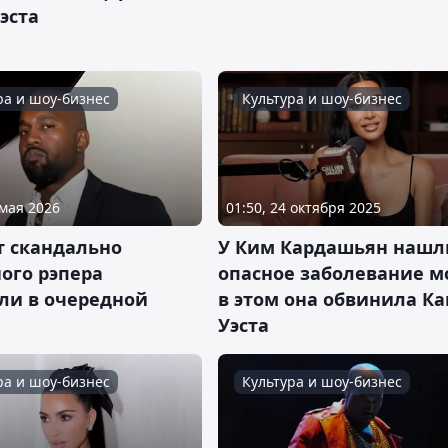
эста
ра и шоу-бизнес
Культура и шоу-бизнес
 мая 2026
01:50, 24 октября 2025
т скандально
У Ким Кардашьян нашл
ого рэпера
опасное заболевание м
ли в очередной
в этом она обвинила Ка
Уэста
ра и шоу-бизнес
Культура и шоу-бизнес