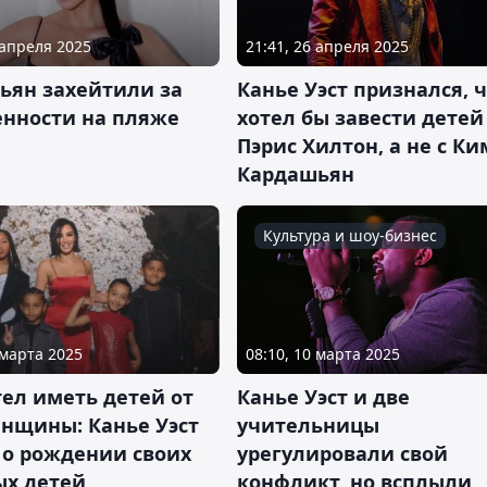
 апреля 2025
21:41, 26 апреля 2025
ьян захейтили за
Канье Уэст признался, 
енности на пляже
хотел бы завести детей
Пэрис Хилтон, а не с Ки
Кардашьян
Культура и шоу-бизнес
 марта 2025
08:10, 10 марта 2025
тел иметь детей от
Канье Уэст и две
енщины: Канье Уэст
учительницы
 о рождении своих
урегулировали свой
ых детей
конфликт, но всплыли