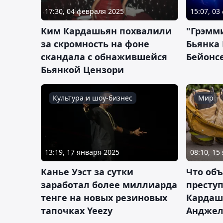
17:30, 04 февраля 2025
15:07, 03
Ким Кардашьян похвалили
"Грэмми
за скромность на фоне
Бьянка
скандала с обнажившейся
Бейонс
Бьянкой Цензори
Культура и шоу-бизнес
Мир
13:19, 17 января 2025
08:10, 15
Канье Уэст за сутки
Что об
заработал более миллиарда
престу
тенге на новых резиновых
Кардаш
тапочках Yeezy
Анджел