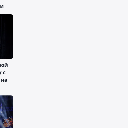
ти
ной
 с
 на