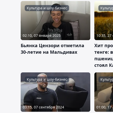
Культура и шоу-бизнес
Культу
02:10, 07 января 2025
10:35, 27
Бьянка Цензори отметила
Хит про
30-летие на Мальдивах
тенге: 
пшениц
стоял К
Культура и шоу-бизнес
Культу
03:15, 07 сентября 2024
01:00, 17