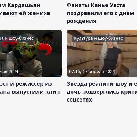
им Кардашьян
Фанаты Канье Уэста
ивают ей жениха
поздравили его с днем
рождения
ра и шоу-бизнес
Культура и шоу-бизнес
 мая 2024
07:15, 17 апреля 2024
эст и режиссер из
Звезда реалити-шоу и 
тана выпустили клип
дочь подверглись крит
соцсетях