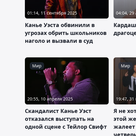
01:14, 11 сентября 2025
04:04, 29
Канье Уэста обвинили в
Кардаш
угрозах обрить школьников
драгоц
наголо и вызвали в суд
Мир
Мир
20:55, 10 апреля 2025
19:47, 31
Скандалист Канье Уэст
Я не хо
отказался выступать на
этой ж
одной сцене с Тейлор Свифт
жалеет
четвер