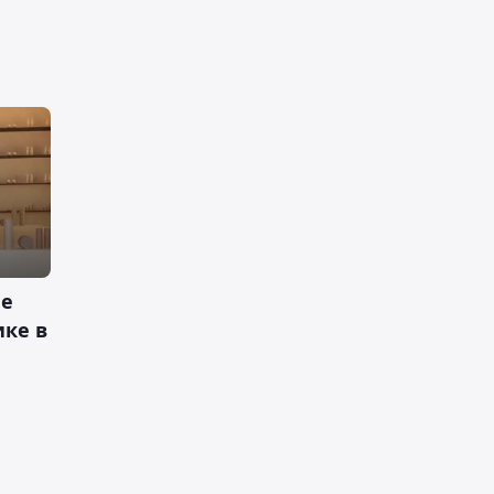
ее
ике в