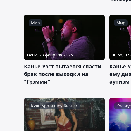
Мир
Мир
14:02, 23 февраля 2025
00:58, 07
Канье Уэст пытается спасти
Канье У
брак после выходки на
ему ди
"Грэмми"
аутизм
Культура и шоу-бизнес
Культу