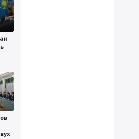
тан
ть
дов
двух