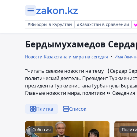
#Выборы в Курултай
#Казахстан в сравнении
Бердымухамедов Серда
Новости Казахстана и мира на сегодня
Имя (личн
"Читать свежие новости на тему 【Сердар Б
политический деятель. Президент Туркменист
президента Туркменистана Гурбангулы Берд
Главные новости мира, политики ⏩ Сведения п
Плитка
Список
События
Полити