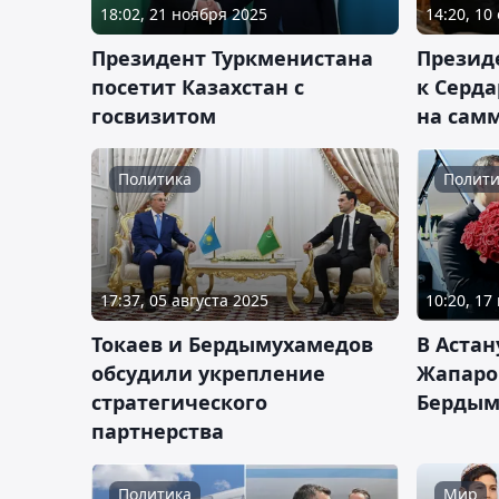
18:02, 21 ноября 2025
14:20, 10
Президент Туркменистана
Презид
посетит Казахстан с
к Серд
госвизитом
на сам
Политика
Полити
17:37, 05 августа 2025
10:20, 17
Токаев и Бердымухамедов
В Аста
обсудили укрепление
Жапаро
стратегического
Бердым
партнерства
Политика
Мир