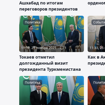
Ашхабад по итогам
ордено
переговоров президентов
Политика
Событ
11:59, 25 ноября 2025
1
11:33, 25
Токаев отметил
Как в А
долгожданный визит
презид
президента Туркменистана
Политика
Полити