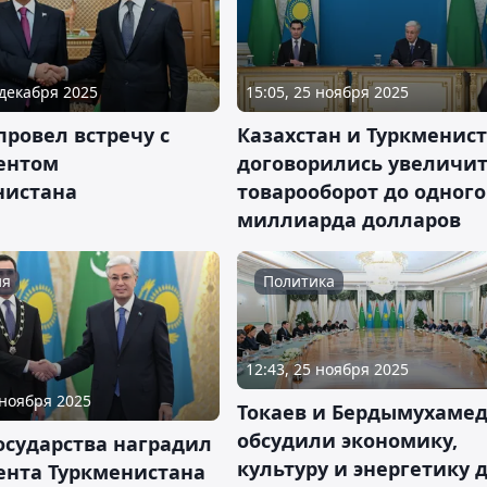
 декабря 2025
15:05, 25 ноября 2025
провел встречу с
Казахстан и Туркменис
ентом
договорились увеличи
нистана
товарооборот до одного
миллиарда долларов
ия
Политика
12:43, 25 ноября 2025
 ноября 2025
Токаев и Бердымухаме
обсудили экономику,
осударства наградил
культуру и энергетику 
ента Туркменистана