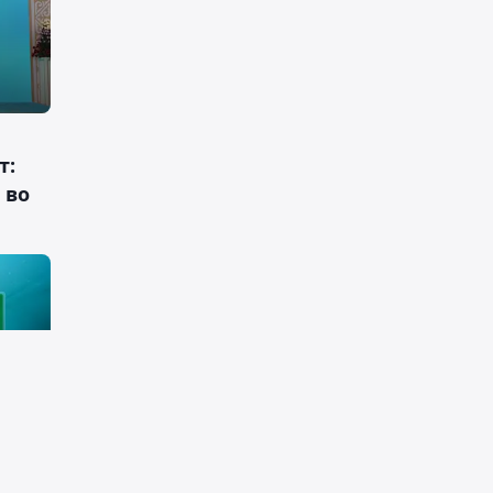
т:
 во