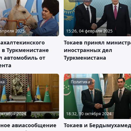
 апреля 2025
15:26, 04 февраля 2025
 ахалтекинского
Токаев принял министр
 в Туркменистане
иностранных дел
л автомобиль от
Туркменистана
ента
ка
Политика
 октября 2024
18:32, 10 октября 2024
рное авиасообщение
Токаев и Бердымухаме