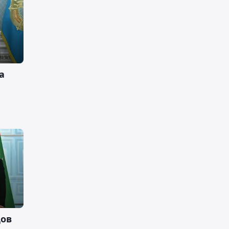
а
дов