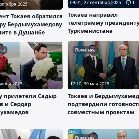
09:01, 27 сентября 2025
1
 октября 2025
Токаев направил
ент Токаев обратился
телеграмму президент
ару Бердымухамедову
Туркменистана
мите в Душанбе
ка
Политика
 июня 2025
17:10, 30 мая 2025
ну прилетели Садыр
Токаев и Бердымухаме
в и Сердар
подтвердили готовност
ухамедов
совместным проектам
Политика