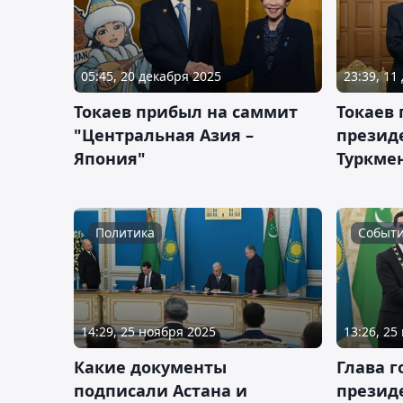
05:45, 20 декабря 2025
23:39, 11
Токаев прибыл на саммит
Токаев 
"Центральная Азия –
презид
Япония"
Туркме
Политика
Событ
14:29, 25 ноября 2025
13:26, 25
Какие документы
Глава г
подписали Астана и
презид