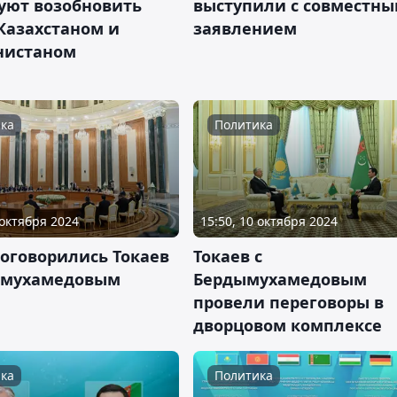
уют возобновить
выступили с совместн
Казахстаном и
заявлением
нистаном
ка
Политика
 октября 2024
15:50, 10 октября 2024
договорились Токаев
Токаев с
ымухамедовым
Бердымухамедовым
провели переговоры в
дворцовом комплексе
ка
Политика