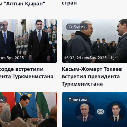
стран
м "Алтын Қыран"
ия
События
 ноября 2025
16:02, 24 ноября 2025
1
корде встретили
Касым-Жомарт Токаев
ента Туркменистана
встретил президента
Туркменистана
ка
Политика