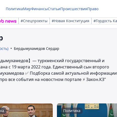
Политика
Мир
Финансы
Статьи
Происшествия
Право
#Спецпроекты
#Новая Конституция
#Гордость К
р
ость)
Бердымухамедов Сердар
ердымухамедов】— туркменский государственный и
ана с 19 марта 2022 года. Единственный сын второго
ымухамедова ✅ Подборка самой актуальной информации
ро все события на новостном портале ⚡️ Закон.КЗ"
ка
Политика