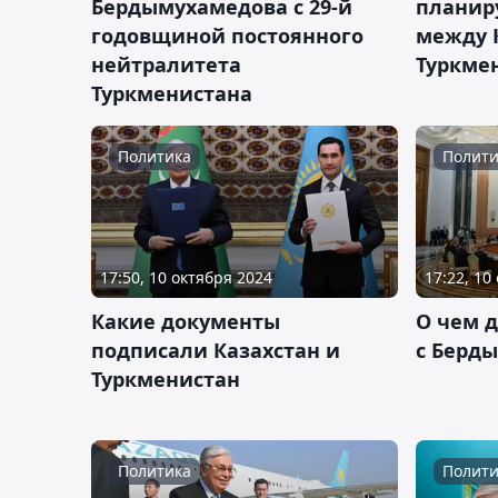
Бердымухамедова с 29-й
планир
годовщиной постоянного
между 
нейтралитета
Туркме
Туркменистана
Политика
Полити
17:50, 10 октября 2024
17:22, 10
Какие документы
О чем 
подписали Казахстан и
с Берд
Туркменистан
Политика
Полити