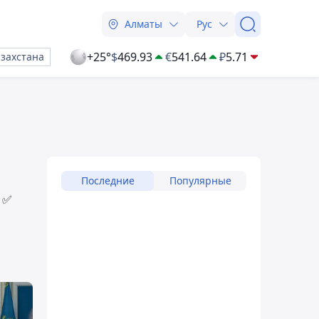
Алматы
Рус
+25°
$
469.93
€
541.64
₽
5.71
азахстана
Последние
Популярные
 ✅