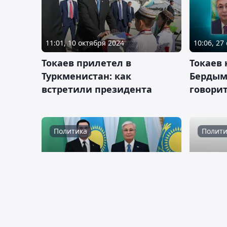
11:01, 10 октября 2024
10:06, 27
Токаев прилетел в
Токаев
Туркменистан: как
Бердым
встретили президента
говори
Политика
Полити
17:27, 09 августа 2024
10:16, 09
Касым-Жомарта Токаева
В Астан
пригласили осенью в
презид