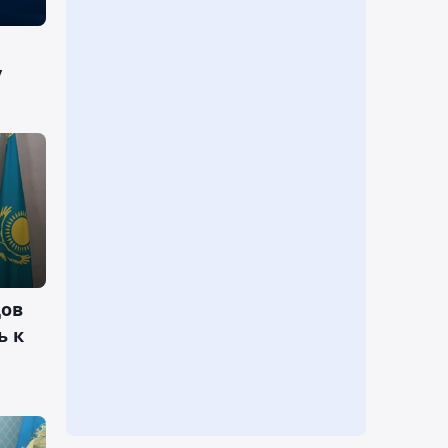
у
дов
ь к