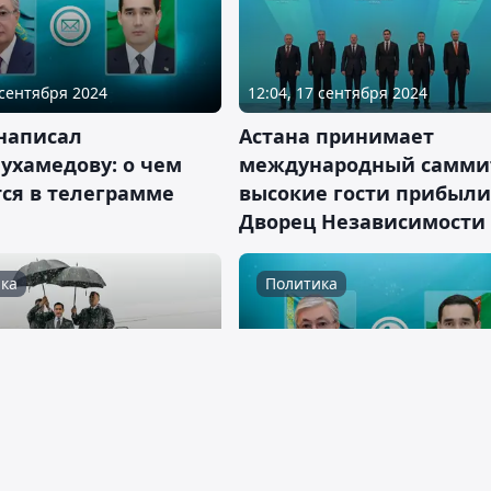
 сентября 2024
12:04, 17 сентября 2024
 написал
Астана принимает
ухамедову: о чем
международный самми
тся в телеграмме
высокие гости прибыли
Дворец Независимости
ка
Политика
 августа 2024
17:34, 05 августа 2024
у прилетел
Токаев созвонился с
ент Туркменистана
президентом