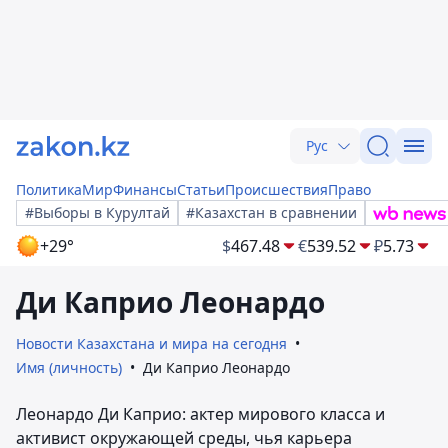
Рус
Политика
Мир
Финансы
Статьи
Происшествия
Право
#Выборы в Курултай
#Казахстан в сравнении
+29°
$
467.48
€
539.52
₽
5.73
Ди Каприо Леонардо
Новости Казахстана и мира на сегодня
Имя (личность)
Ди Каприо Леонардо
Леонардо Ди Каприо: актер мирового класса и
активист окружающей среды, чья карьера