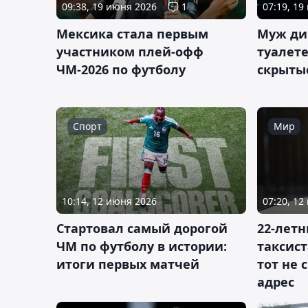
09:38, 19 июня 2026
1
07:19, 19
Мексика стала первым
Муж ди
участником плей-офф
туалете
ЧМ-2026 по футболу
скрыты
Спорт
Мир
10:14, 12 июня 2026
07:20, 12
Стартовал самый дорогой
22-лет
ЧМ по футболу в истории:
таксист
итоги первых матчей
тот не
адрес