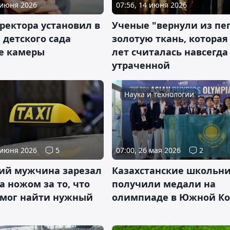
 июня 2026
07:56, 14 июня 2026
ректора установил в
Ученые "вернули из пе
 детского сада
золотую ткань, которая
е камеры
лет считалась навсегда
утраченной
Наука и технологии
 июня 2026
5
07:00, 26 мая 2026
2
ний мужчина зарезал
Казахстанские школьн
а ножом за то, что
получили медали на
 смог найти нужный
олимпиаде в Южной Ко