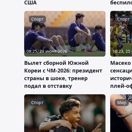
США
беспил
Спорт
Спорт
08:25, 29 июня 2026
10:23, 25
Вылет сборной Южной
Масеко
Кореи с ЧМ-2026: президент
сенсац
страны в шоке, тренер
историч
подал в отставку
плей-о
Спорт
Мир