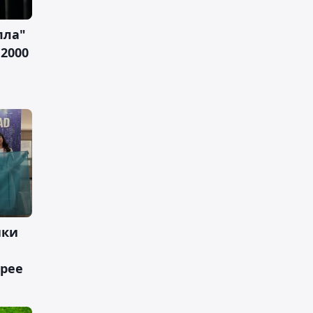
пла"
 2000
ики
рее