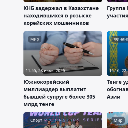
КНБ задержал в Казахстане
Группа 
находившихся в розыске
участия
корейских мошенников
Мир
Финан
11:55, 28 июля 2026
16:16, 22
Южнокорейский
Тенге у
миллиардер выплатит
обогнав
бывшей супруге более 305
Азии
млрд тенге
Спорт
Мир