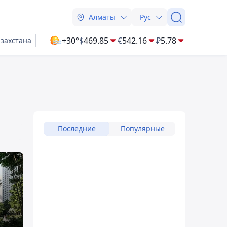
Алматы
Рус
+30°
$
469.85
€
542.16
₽
5.78
азахстана
Последние
Популярные