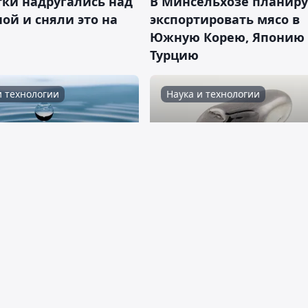
тки надругались над
В Минсельхозе планир
ой и сняли это на
экспортировать мясо в
Южную Корею, Японию
Турцию
и технологии
Наука и технологии
 мая 2026
1
19:37, 01 мая 2026
 наконец-то
В Азии открыли
ли одну из самых
крупнейшее в мире
х загадок воды
месторождение минера
котором прежде не
слышали
Спорт