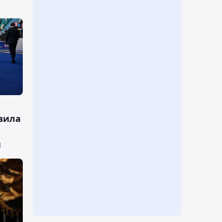
вила
и