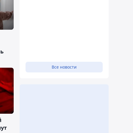
чь
Все новости
й
мут