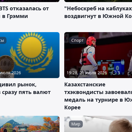
BTS отказалась от
"Небоскреб на каблуках
 в Грэмми
воздвигнут в Южной Ко
сы
Спорт
 июля 2026
19:28, 21 июля 2026
3
дивил рынок,
Казахстанские
 сразу пять валют
тхэквондисты завоевал
медаль на турнире в 
Корее
Мир