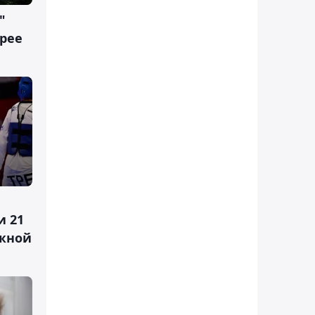
"
рее
и 21
Южной