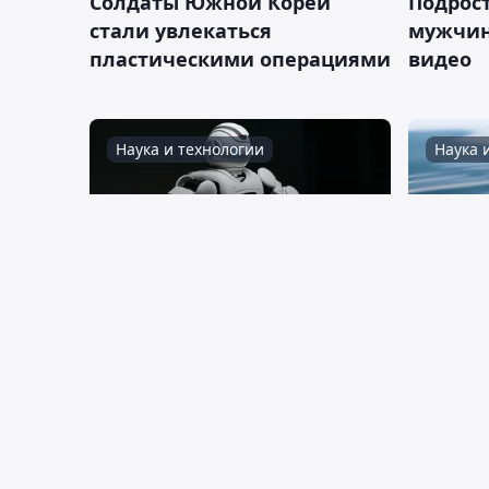
Солдаты Южной Кореи
Подрос
стали увлекаться
мужчин
пластическими операциями
видео
Наука и технологии
Наука 
09:50, 08 мая 2026
06:57, 04
В Южной Корее впервые
Ученые
посвятили в монахи
разгада
гуманоидного робота
больши
Туризм
Мир