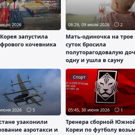
 июля 2026
08:29, 09 июля 2026
2
Корея запустила
Мать-одиночка на трое
ифрового кочевника
суток бросила
полуторагодовалую до
одну и ушла в сауну
Спорт
 июня 2026
5
05:45, 30 июня 2026
1
стане узаконили
Тренера сборной Южно
зование аэротакси и
Кореи по футболу возь