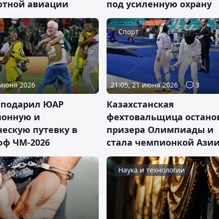
отной авиации
под усиленную охрану
Спорт
 июня 2026
21:05, 21 июня 2026
3
 подарил ЮАР
Казахстанская
ионную и
фехтовальщица остано
ескую путевку в
призера Олимпиады и
фф ЧМ-2026
стала чемпионкой Ази
Наука и технологии