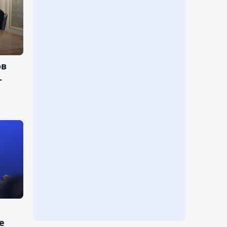
ов
-
е