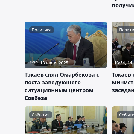
получи
Политика
Полити
11:39, 13 июня 2025
13:54, 14
Токаев снял Омарбекова с
Токаев
поста заведующего
минист
ситуационным центром
заседа
Совбеза
События
Событ