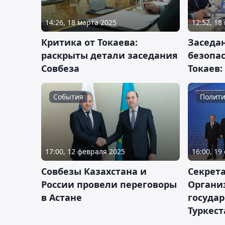
14:26, 18 марта 2025
12:52, 18
Критика от Токаева:
Заседа
раскрыты детали заседания
безопа
Совбеза
Токаев:
События
Полити
17:00, 12 февраля 2025
16:00, 19
Совбезы Казахстана и
Секрета
России провели переговоры
Органи
в Астане
государ
Туркест