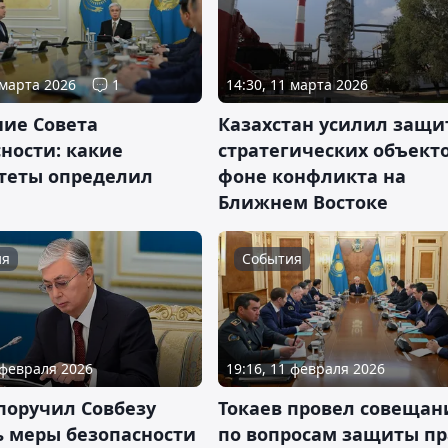
 марта 2026
1
14:30, 11 марта 2026
ние Совета
Казахстан усилил защи
ности: какие
стратегических объект
теты определил
фоне конфликта на
Ближнем Востоке
ия
События
 февраля 2026
19:16, 11 февраля 2026
поручил Совбезу
Токаев провел совещан
ь меры безопасности
по вопросам защиты пр