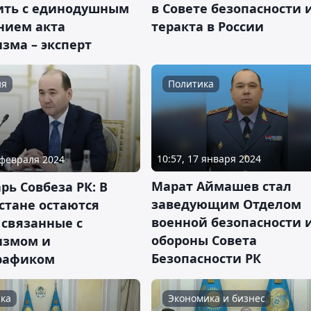
ить с единодушным
в Совете безопасности 
нием акта
теракта в России
зма – эксперт
ия
Политика
10:57, 17 января 2024
 февраля 2024
Марат Аймашев стал
рь Совбеза РК: В
заведующим Отделом
стане остаются
военной безопасности 
 связанные с
обороны Совета
измом и
Безопасности РК
рафиком
ка
Экономика и бизнес