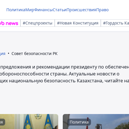
Политика
Мир
Финансы
Статьи
Происшествия
Право
#Спецпроекты
#Новая Конституция
#Гордость К
ция
Совет безопасности РК
 предложения и рекомендации президенту по обеспече
обороноспособности страны. Актуальные новости о
щих национальную безопасность Казахстана, читайте н
ия
Политика