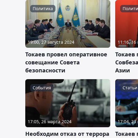
Политика
Полити
19:00, 27 августа 2024
11:16, 16
Токаев провел оперативное
Токаев
совещание Совета
Совбез
безопасности
Азии
События
Статьи
17:05, 26 марта 2024
17:04, 23
Необходим отказ от террора
Токаев