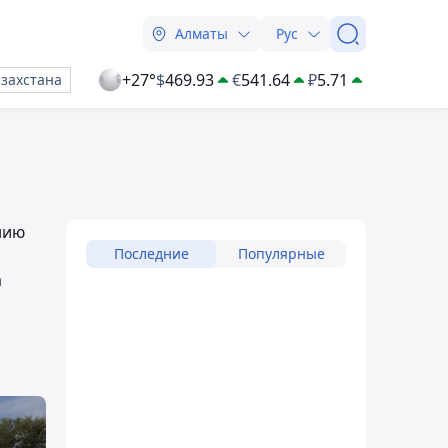
Алматы
Рус
+27°
$
469.93
€
541.64
₽
5.71
азахстана
нию
Последние
Популярные
а