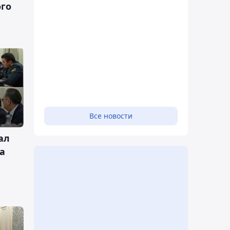
ого
Все новости
ал
а