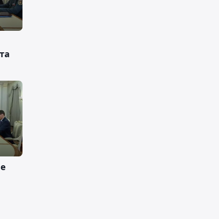
та
ие