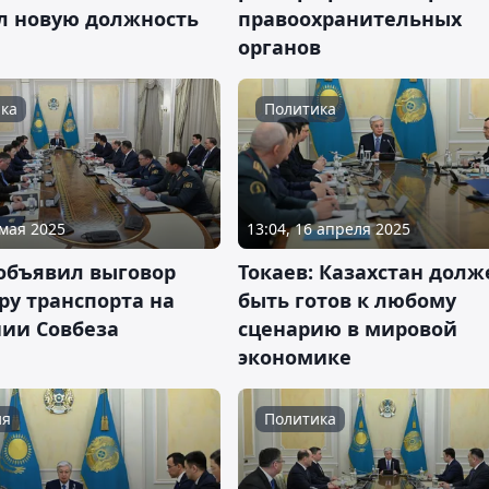
л новую должность
правоохранительных
органов
ка
Политика
 мая 2025
13:04, 16 апреля 2025
 объявил выговор
Токаев: Казахстан долж
ру транспорта на
быть готов к любому
нии Совбеза
сценарию в мировой
экономике
ия
Политика