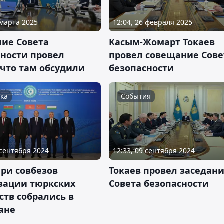
 марта 2025
12:04, 26 февраля 2025
ние Совета
Касым-Жомарт Токаев
сности провел
провел совещание Сове
 что там обсудили
безопасности
ка
События
 сентября 2024
12:33, 09 сентября 2024
ри совбезов
Токаев провел заседан
зации тюркских
Совета безопасности
ств собрались в
ане