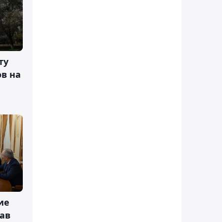
ту
ов на
ие
ав