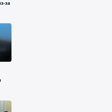
из-за
и