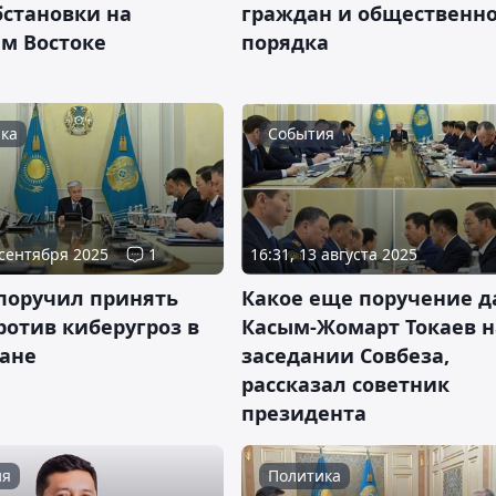
бстановки на
граждан и общественн
м Востоке
порядка
ка
События
 сентября 2025
1
16:31, 13 августа 2025
 поручил принять
Какое еще поручение д
ротив киберугроз в
Касым-Жомарт Токаев н
тане
заседании Совбеза,
рассказал советник
президента
ия
Политика