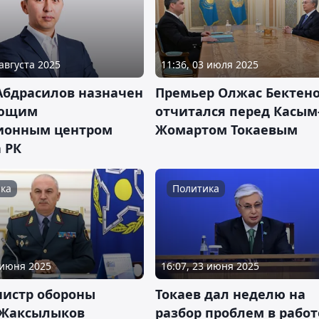
 августа 2025
11:36, 03 июля 2025
Абдрасилов назначен
Премьер Олжас Бектен
ующим
отчитался перед Касым
ионным центром
Жомартом Токаевым
 РК
ка
Политика
 июня 2025
16:07, 23 июня 2025
нистр обороны
Токаев дал неделю на
 Жаксылыков
разбор проблем в работ