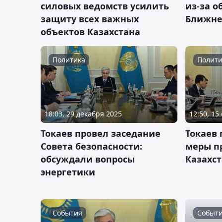
силовых ведомств усилить
из-за о
защиту всех важных
Ближне
объектов Казахстана
Политика
Полити
18:03, 29 декабря 2025
12:50, 15
Токаев провел заседание
Токаев
Совета безопасности:
меры п
обсуждали вопросы
Казахс
энергетики
События
Событ