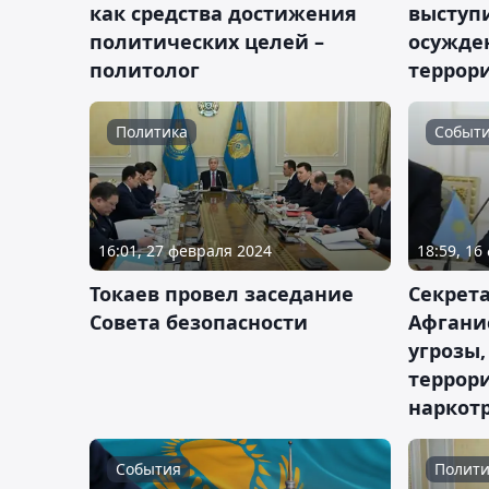
как средства достижения
выступ
политических целей –
осужде
политолог
террори
Политика
Событ
16:01, 27 февраля 2024
18:59, 16
Токаев провел заседание
Секрета
Совета безопасности
Афгани
угрозы,
террор
наркот
События
Полити