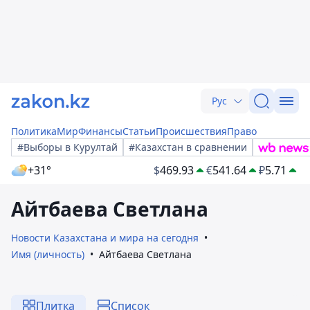
Рус
Политика
Мир
Финансы
Статьи
Происшествия
Право
#Выборы в Курултай
#Казахстан в сравнении
+31°
$
469.93
€
541.64
₽
5.71
Айтбаева Светлана
Новости Казахстана и мира на сегодня
Имя (личность)
Айтбаева Светлана
Плитка
Список