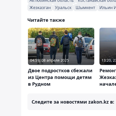
Актюбинская область
Костанайская обл
Жезказган
Уральск
Шымкент
Ильин 
Читайте также
04:59, 08 апреля 2025
13:20, 
Двое подростков сбежали
Ремон
из Центра помощи детям
Жезка
в Рудном
начал
Следите за новостями zakon.kz в: