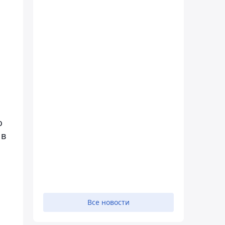
о
 в
Все новости