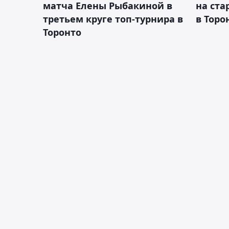
матча Елены Рыбакиной в
на ста
третьем круге топ-турнира в
в Торо
Торонто