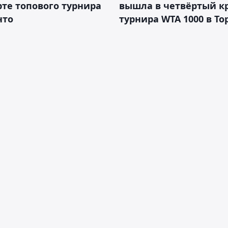
рте топового турнира
вышла в четвёртый к
нто
турнира WTA 1000 в То