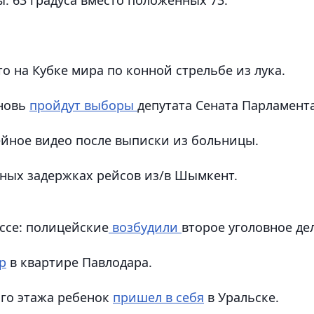
то на Кубке мира по конной стрельбе из лука.
вновь
пройдут выборы
депутата Сената Парламента
ейное видео после выписки из больницы.
ных задержках рейсов из/в Шымкент.
ссе: полицейские
возбудили
второе уголовное де
р
в квартире Павлодара.
ого этажа ребенок
пришел в себя
в Уральске.