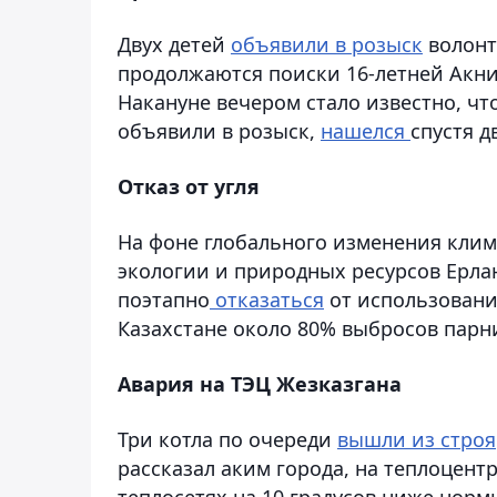
Двух детей
объявили в розыск
волонт
продолжаются поиски 16-летней Акни
Накануне вечером стало известно, чт
объявили в розыск,
нашелся
спустя д
Отказ от угля
На фоне глобального изменения клим
экологии и природных ресурсов Ерла
поэтапно
отказаться
от использования
Казахстане около 80% выбросов парни
Авария на ТЭЦ Жезказгана
Три котла по очереди
вышли из строя
рассказал аким города, на теплоцентр
теплосетях на 10 градусов ниже норм