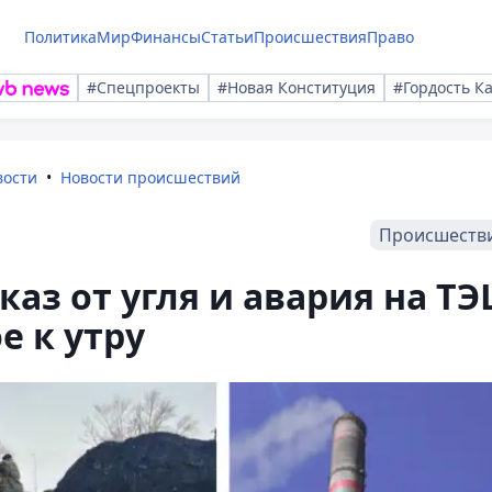
Политика
Мир
Финансы
Статьи
Происшествия
Право
#Спецпроекты
#Новая Конституция
#Гордость К
вости
Новости происшествий
Происшеств
аз от угля и авария на ТЭ
е к утру