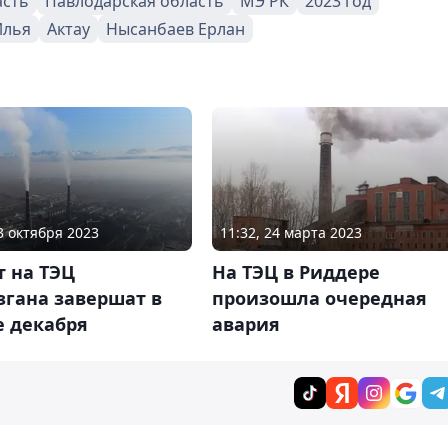
асть
Павлодарская область
МЭ РК
2023 год
Илья
Актау
Нысанбаев Ерлан
23 октября 2023
11:32, 24 марта 2023
т на ТЭЦ
На ТЭЦ в Риддере
згана завершат в
произошла очередная
е декабря
авария