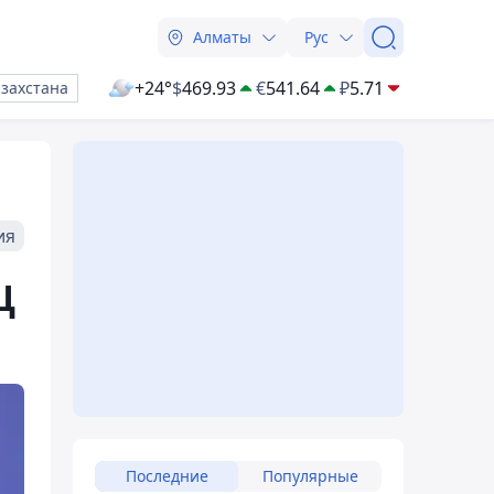
Алматы
Рус
+24°
$
469.93
€
541.64
₽
5.71
азахстана
ия
Ц
Последние
Популярные