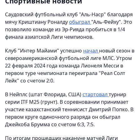
Спортивные новости
Саудовский футбольный клуб "Аль-Наср" благодаря
мячу Криштиану Роналду
обыграл
"Аль-Фейху". Это
позволило команде из Эр-Рияда пробиться в 1/4
финала азиатской Лиги чемпионов.
Клуб "Интер Майами" успешно
начал
новый сезон в
североамериканской футбольной лиге МЛС. Утром
22 февраля 2024 года команда Лионеля Месси в
первом туре чемпионата переиграла "Реал Солт
Лейк" со счетом 2:0.
В Нейплс (штат Флорида, США)
стартовал
турнир
серии ITF М25 (грунт). В соревновании принимает
участие казахстанский теннисист Дмитрий Попко. В
первом круге одиночного разряда он обыграл
Джейкоба Брумма со счетом 6:3, 7:5.
По итогам прошедших накануне матчей Лиги