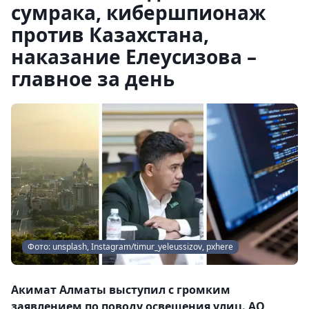
сумрака, кибершпионаж
против Казахстана,
наказание Елеусизова –
главное за день
Фото: unsplash, Instagram/timur_yeleussizov, pxhere
Акимат Алматы выступил с громким
заявлением по поводу освещения улиц. АО