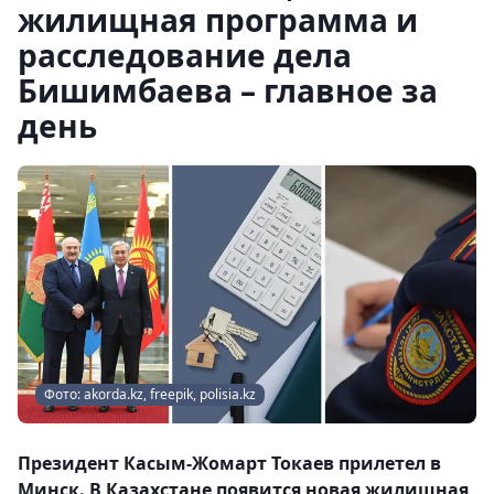
жилищная программа и
расследование дела
Бишимбаева – главное за
день
Фото: akorda.kz, freepik, polisia.kz
Президент Касым-Жомарт Токаев прилетел в
Минск. В Казахстане появится новая жилищная