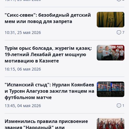
"Сикс-севен": безобидный детский
мем или повод для запрета
10:31, 25 мая 2026
7
Түрім орыс болсада, жүрегім қазақ:
19-летний Лехабай дает мощную
мотивацию в Казнете
16:15, 06 мая 2026
"Испанский стыд": Нурлан Коянбаев
и Турсен Алагузов зажгли танцем на
футбольном матче
13:45, 04 мая 2026
1
Изменились правила присвоение
звания "Народный" или