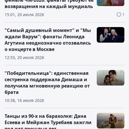
финале ЧМ-2026: фанаты требуют ее
возвращения на каждый мундиаль
15:01, 20 июля 2026
1
"Самый душевный момент" и "Мы
ждали Варум": фанаты Леонида
Агутина неоднозначно отозвались
о концерте в Москве
12:55, 20 июля 2026
"Победительница": единственная
сестренка поддержала Димаша и
получила мгновенную реакцию от
брата
10:38, 16 июля 2026
Танцы из 90-х на барахолке: Дана
Есеева и Мейржан Туребаев зажгли
под хит прошлых лет