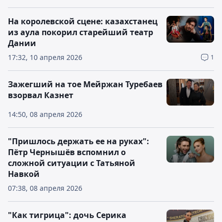
На королевской сцене: казахстанец
из аула покорил старейший театр
Дании
17:32, 10 апреля 2026
1
Зажегший на тое Мейржан Туребаев
взорвал Казнет
14:50, 08 апреля 2026
"Пришлось держать ее на руках":
Пётр Чернышёв вспомнил о
сложной ситуации с Татьяной
Навкой
07:38, 08 апреля 2026
"Как тигрица": дочь Серика