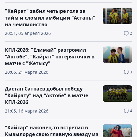
"Кайрат" забил четыре гола за
тайм и сломил амбиции "Астаны"
на чемпионство
20:51, 05 апреля 2026
2
КПЛ-2026: "Елимай" разгромил
"Актобе", "Кайрат" потерял очки в
матче с "Жетысу"
20:06, 21 марта 2026
3
Дастан Сатпаев добыл победу
"Кайрату" над "Актобе" в матче
КПЛ-2026
21:05, 16 марта 2026
4
"Кайсар" наконец-то встретил в
Кызылорде свою главную звезду из