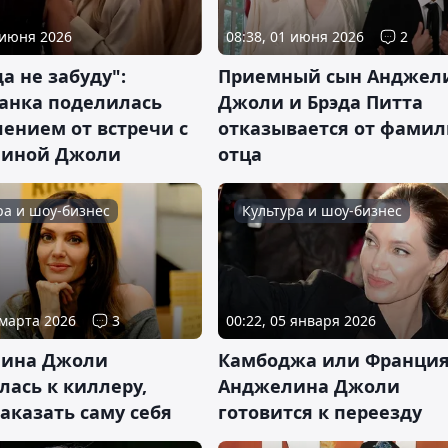
 июня 2026
08:38, 01 июня 2026
2
а не забуду":
Приемный сын Анджел
танка поделилась
Джоли и Брэда Питта
ением от встречи с
отказывается от фами
иной Джоли
отца
ра и шоу-бизнес
Культура и шоу-бизнес
 марта 2026
3
00:22, 05 января 2026
ина Джоли
Камбоджа или Франция
ась к киллеру,
Анджелина Джоли
аказать саму себя
готовится к переезду