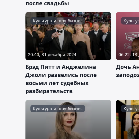
после свадьбы
Культура и шоу-бизнес
Культу
20:40, 31 декабря 2024
06:22, 13
Брэд Питт и Анджелина
Дочь А
Джоли развелись после
заподо
восьми лет судебных
разбирательств
Культура и шоу-бизнес
Культу