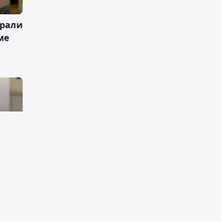
рали
ме
етьми