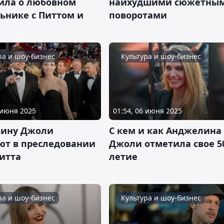
ила о любовном
наихудшими сюжетны
ьнике с Питтом и
поворотами
ра и шоу-бизнес
Культура и шоу-бизнес
 июня 2025
01:54, 06 июня 2025
ину Джоли
С кем и как Анджелина
ют в преследовании
Джоли отметила свое 5
итта
летие
ра и шоу-бизнес
Культура и шоу-бизнес