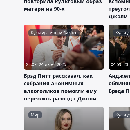
повторила культовый образ
вспомн
матери из 90-х
треугол
Джоли
Культура и шоу-бизнес
Культу
22:07, 24 июня 2025
04:59, 23
Брэд Питт рассказал, как
Анджел
собрания анонимных
обвиня
алкоголиков помогли ему
Брэда П
пережить развод с Джоли
Мир
Культу