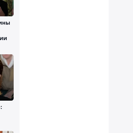
ины
лии
: