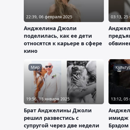
22:39, 06 февраля 2025
03:13, 25
Анджелина Джоли
Анджел
поделилась, как ее дети
предъя
относятся к карьере в сфере
обвине
кино
Мир
Культу
19:56, 18 января 2025
13:12, 05
Брат Анджелины Джоли
Анджел
решил развестись с
имидж 
супругой через две недели
Брэдом