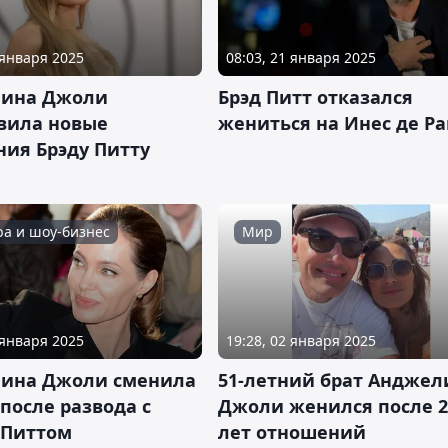
 января 2025
08:03, 21 января 2025
ина Джоли
Брэд Питт отказался
вила новые
жениться на Инес де Р
ния Брэду Питту
ра и шоу-бизнес
Мир
 января 2025
19:28, 02 января 2025
ина Джоли сменила
51-летний брат Андже
после развода с
Джоли женился после 2
 Питтом
лет отношений