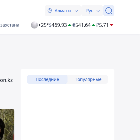
Алматы
Рус
+25°
$
469.93
€
541.64
₽
5.71
азахстана
Последние
Популярные
on.kz