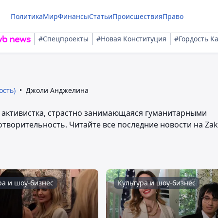
Политика
Мир
Финансы
Статьи
Происшествия
Право
#Спецпроекты
#Новая Конституция
#Гордость К
ость)
Джоли Анджелина
и активистка, страстно занимающаяся гуманитарными
готворительность. Читайте все последние новости на Zak
ра и шоу-бизнес
Культура и шоу-бизнес