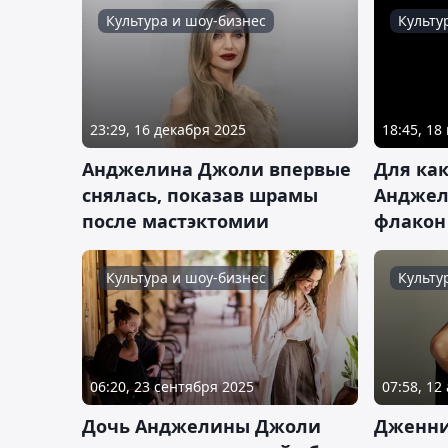
Культура и шоу-бизнес
Культу
23:29, 16 декабря 2025
18:45, 18
Анджелина Джоли впервые
Для как
снялась, показав шрамы
Анджел
после мастэктомии
флакон 
Культура и шоу-бизнес
Культу
06:20, 23 сентября 2025
07:58, 12
Дочь Анджелины Джоли
Дженни