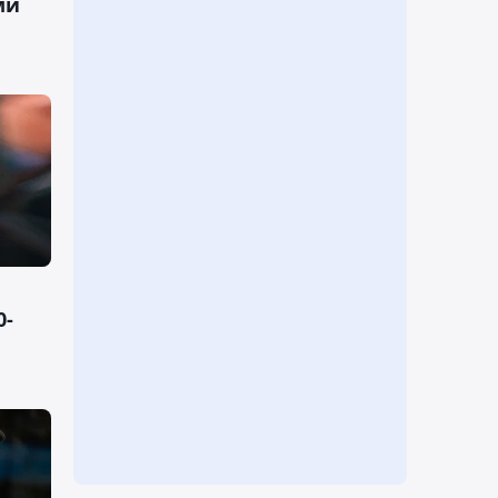
ми
0-