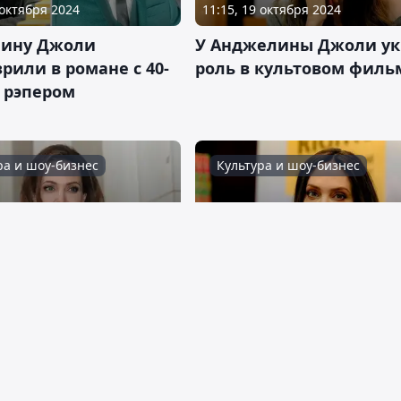
 октября 2024
11:15, 19 октября 2024
ину Джоли
У Анджелины Джоли ук
рили в романе с 40-
роль в культовом филь
 рэпером
ра и шоу-бизнес
Культура и шоу-бизнес
 сентября 2024
04:42, 22 сентября 2024
ина Джоли отозвала
Анджелина Джоли
ния против Брэда
рассказала, что делает
в насилии над
татуировки вместе с д