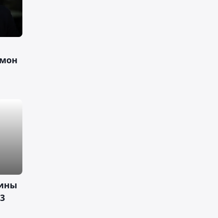
амон
лины
3