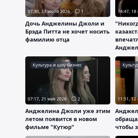
14:47, 18
07:30, 23 июля 2026
1
"Никогд
Дочь Анджелины Джоли и
казахс
Брэда Питта не хочет носить
впечатл
фамилию отца
Анджел
Культура и шоу-бизнес
Культу
07:17, 21 мая 2026
2
11:51, 12
Анджелина Джоли уже этим
Анджел
летом появится в новом
обращал
фильме "Кутюр"
чтобы з