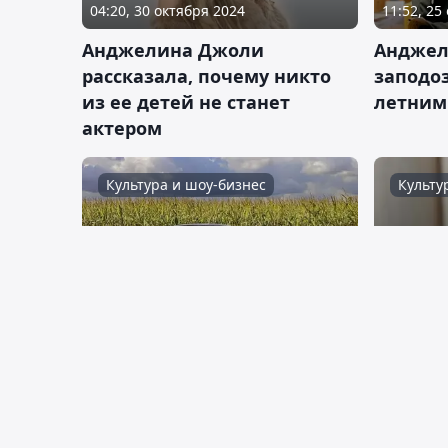
04:20, 30 октября 2024
11:52, 25
Анджелина Джоли
Анджел
рассказала, почему никто
заподоз
из ее детей не станет
летним
актером
Культура и шоу-бизнес
Культу
18:06, 05 октября 2024
21:08, 29
Уникальный Ferrari
Анджел
Анджелины Джоли будет
обвине
выставлен на аукцион
Питта 
детьми