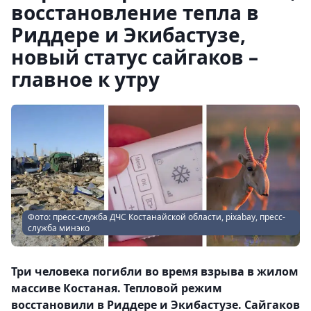
восстановление тепла в
Риддере и Экибастузе,
новый статус сайгаков –
главное к утру
Фото: пресс-служба ДЧС Костанайской области, pixabay, пресс-
служба минэко
Три человека погибли во время взрыва в жилом
массиве Костаная. Тепловой режим
восстановили в Риддере и Экибастузе. Сайгаков