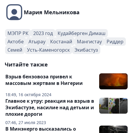
Мария Мельникова
МЭПР РК
2023 год
Кудайберген Димаш
Актобе
Атырау
Костанай
Мангистау
Риддер
Семей
Усть-Каменогорск
Экибастуз
Читайте также
Взрыв бензовоза привел к
массовым жертвам в Нигерии
18:49, 16 октября 2024
Главное к утру: реакция на взрыв в
Экибастузе, насилие над детьми и
плохие дороги
07:46, 27 июля 2023
В Минэнерго высказались о