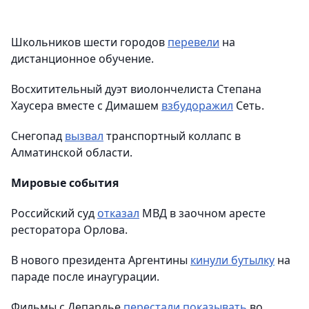
Школьников шести городов
перевели
на
дистанционное обучение.
Восхитительный дуэт виолончелиста Степана
Хаусера вместе с Димашем
взбудоражил
Сеть.
Снегопад
вызвал
транспортный коллапс в
Алматинской области.
Мировые события
Российский суд
отказал
МВД в заочном аресте
ресторатора Орлова.
В нового президента Аргентины
кинули бутылку
на
параде после инаугурации.
Фильмы с Депардье
перестали показывать
во