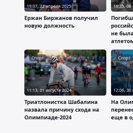
19:07, 22 апреля 2025
16:25, 08
Ержан Биржанов получил
Погибш
новую должность
россий
не был
атлето
Спорт
Спорт
11:13, 01 августа 2024
12:06, 30
Триатлонистка Шабалина
На Оли
назвала причину схода на
перене
Олимпиаде-2024
еще в о