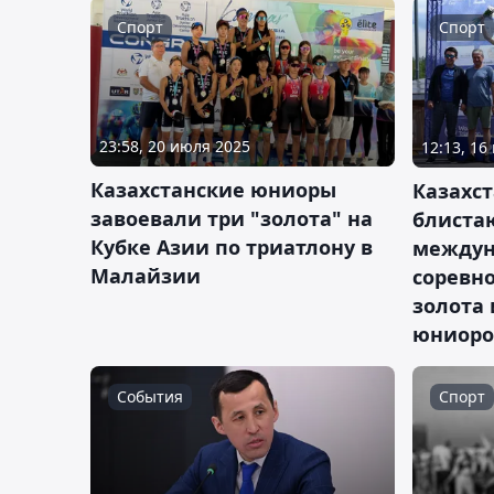
Спорт
Спорт
23:58, 20 июля 2025
12:13, 16
Казахстанские юниоры
Казахс
завоевали три "золота" на
блиста
Кубке Азии по триатлону в
междун
Малайзии
соревно
золота
юниоро
События
Спорт