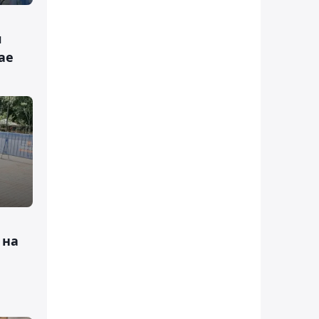
л
ае
 на