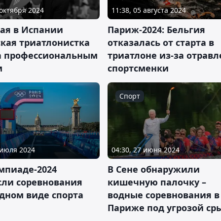
 октября 2024
11:38, 05 августа 2024
ая в Испании
Париж-2024: Бельгия
ская триатлонистка
отказалась от старта в
а профессиональным
триатлоне из-за отрав
м
спортсменки
Спорт
 июля 2024
04:30, 27 июня 2024
мпиаде-2024
В Сене обнаружили
сли соревнования
кишечную палочку –
дном виде спорта
водные соревнования в
Париже под угрозой ср