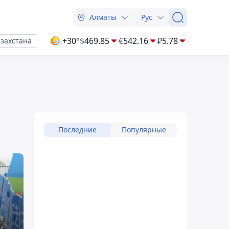
Алматы
Рус
+30°
$
469.85
€
542.16
₽
5.78
азахстана
Последние
Популярные