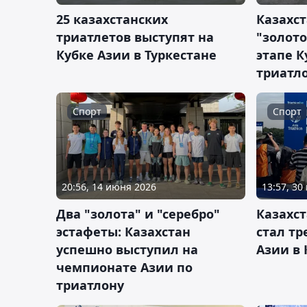
25 казахстанских
Казахст
триатлетов выступят на
"золот
Кубке Азии в Туркестане
этапе К
триатл
Спорт
Спорт
20:56, 14 июня 2026
13:57, 30
Два "золота" и "серебро"
Казахс
эстафеты: Казахстан
стал тр
успешно выступил на
Азии в 
чемпионате Азии по
триатлону