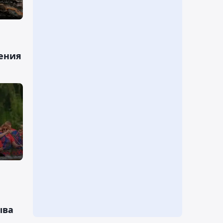
ления
ыва