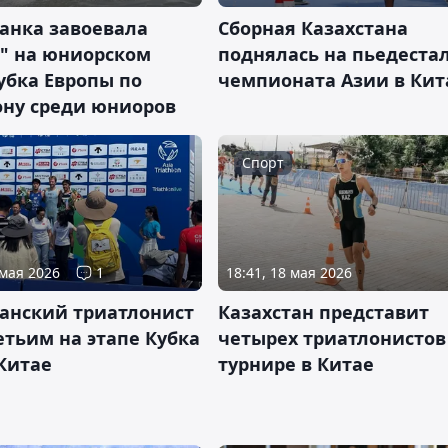
анка завоевала
Сборная Казахстана
о" на юниорском
поднялась на пьедеста
убка Европы по
чемпионата Азии в Кит
ону среди юниоров
Спорт
 мая 2026
1
18:41, 18 мая 2026
танский триатлонист
Казахстан представит
етьим на этапе Кубка
четырех триатлонистов
Китае
турнире в Китае