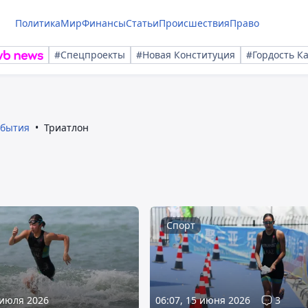
Политика
Мир
Финансы
Статьи
Происшествия
Право
#Спецпроекты
#Новая Конституция
#Гордость К
обытия
Триатлон
Спорт
 июля 2026
06:07, 15 июня 2026
3