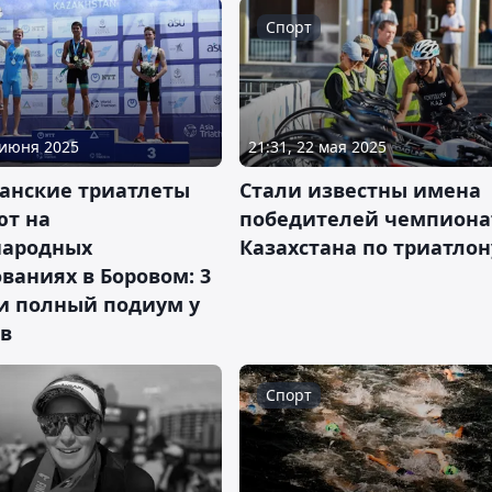
Спорт
 июня 2025
21:31, 22 мая 2025
танские триатлеты
Стали известны имена
ют на
победителей чемпиона
ародных
Казахстана по триатлон
ваниях в Боровом: 3
 и полный подиум у
в
Спорт