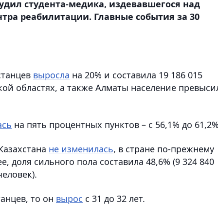
судил студента-медика, издевавшегося над
нтра реабилитации. Главные события за 30
хстанцев
выросла
на 20% и составила 19 186 015
кой областях, а также Алматы население превыси
ась
на пять процентных пунктов – с 56,1% до 61,2%
 Казахстана
не изменилась
, в стране по-прежнему
, доля сильного пола составила 48,6% (9 324 840
человек).
танцев, то он
вырос
с 31 до 32 лет.