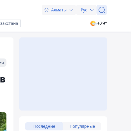
Алматы
Рус
+29°
азахстана
ия
 в
Последние
Популярные