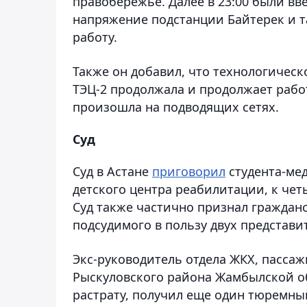
правобережье. Далее в 23:00 были вв
напряжение подстанции Байтерек и та
работу.
Также он добавил, что технологичес
ТЭЦ-2 продолжала и продолжает рабо
произошла на подводящих сетях.
Суд
Суд в Астане
приговорил
студента-мед
детского центра реабилитации, к че
Суд также частично признал граждан
подсудимого в пользу двух представи
Экс-руководитель отдела ЖКХ, пассаж
Рыскуловского района Жамбылской обл
растрату, получил еще один тюремный