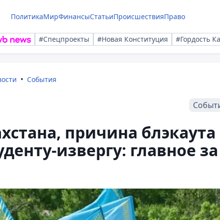
Политика
Мир
Финансы
Статьи
Происшествия
Право
#Спецпроекты
#Новая Конституция
#Гордость К
вости
События
Событ
хстана, причина блэкаута
уденту-извергу: главное за