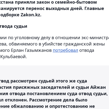
хстана приняли закон о семейно-бытовом
ланируется перенос выходных дней. Главные
подборке Zakon.kz.
твода судьи
нии по уголовному делу в отношении экс-министр
ва, обвиняемого в убийстве гражданской жены
имого Ерлан Газымжанов
потребовал
отвода
 Кульбаевой.
твод рассмотрен судьей этого же суда
астия присяжных заседателей и судьи Айжан
ния отвода постановлением суда отвод судьи,
л отклонен. Рассмотрение дела было
ение обжалованию и опротестованию не