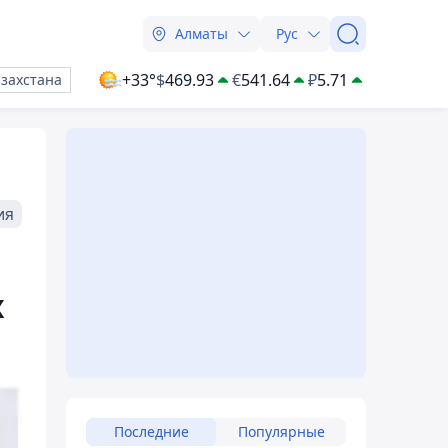
Алматы
Рус
+33°
$
469.93
€
541.64
₽
5.71
азахстана
ия
х
Последние
Популярные