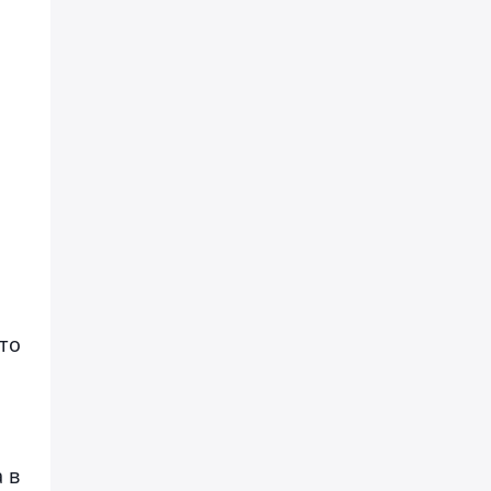
то
 в