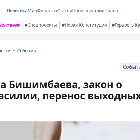
Политика
Мир
Финансы
Статьи
Происшествия
Право
#Спецпроекты
#Новая Конституция
#Гордость К
вости
События
Событ
а Бишимбаева, закон о
асилии, перенос выходны