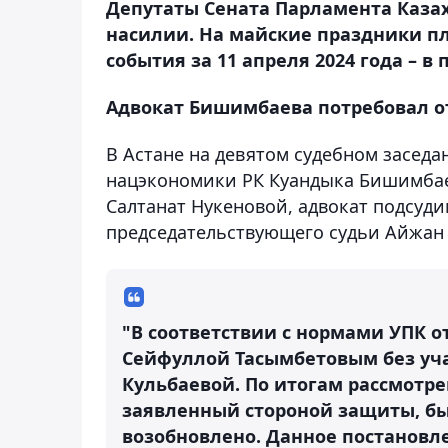
Депутаты Сената Парламента Каза
насилии. На майские праздники п
события за 11 апреля 2024 года – в 
Адвокат Бишимбаева потребовал о
В Астане на девятом судебном заседа
нацэкономики РК Куандыка Бишимбае
Салтанат Нукеновой, адвокат подсуд
председательствующего судьи Айжан
"В соответствии с нормами УПК о
Сейфуллой Тасымбетовым без уч
Кульбаевой. По итогам рассмотре
заявленный стороной защиты, бы
возобновлено. Данное постановл