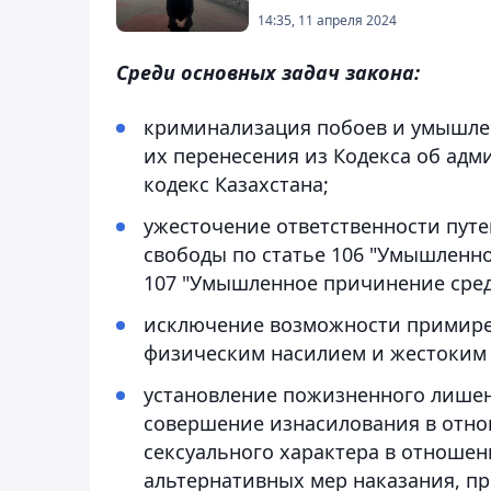
14:35, 11 апреля 2024
Среди основных задач закона:
криминализация побоев и умышлен
их перенесения из Кодекса об ад
кодекс Казахстана;
ужесточение ответственности пут
свободы по статье 106 "Умышленно
107 "Умышленное причинение сред
исключение возможности примирен
физическим насилием и жестоким
установление пожизненного лишен
совершение изнасилования в отно
сексуального характера в отношен
альтернативных мер наказания, п